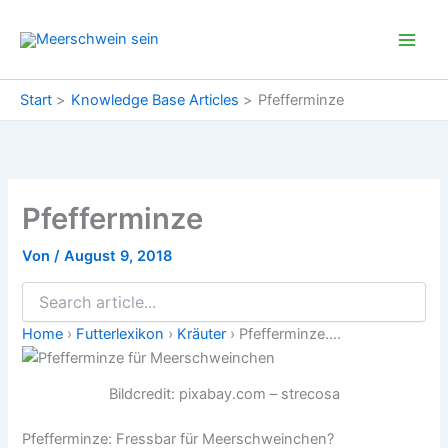
Zum
Inhalt
springen
Start
Knowledge Base Articles
Pfefferminze
Pfefferminze
Von
/
August 9, 2018
Home
›
Futterlexikon
›
Kräuter
›
Pfefferminze....
Bildcredit: pixabay.com – strecosa
Pfefferminze: Fressbar für Meerschweinchen?