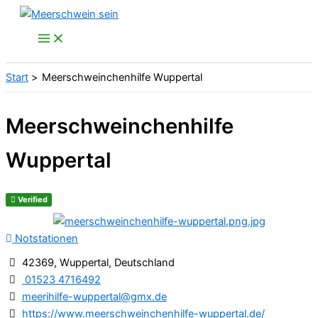
Zum
Inhalt
springen
Start
Meerschweinchenhilfe Wuppertal
Meerschweinchenhilfe
Wuppertal
Verified
Notstationen
42369, Wuppertal, Deutschland
01523 4716492
meerihilfe-wuppertal@gmx.de
https://www.meerschweinchenhilfe-wuppertal.de/