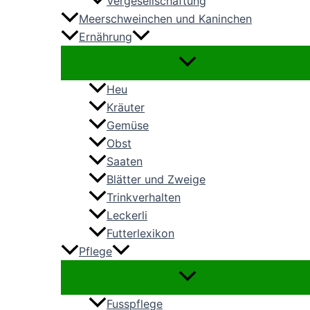
Vergesellschaftung
Meerschweinchen und Kaninchen
Ernährung
Heu
Kräuter
Gemüse
Obst
Saaten
Blätter und Zweige
Trinkverhalten
Leckerli
Futterlexikon
Pflege
Fusspflege