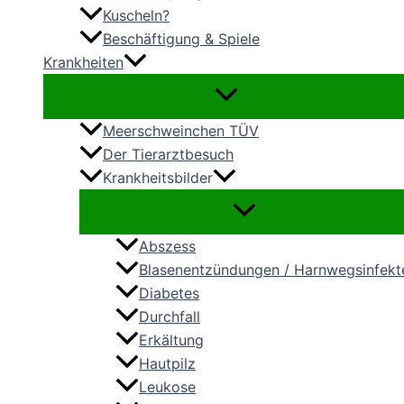
Kuscheln?
Beschäftigung & Spiele
Krankheiten
Meerschweinchen TÜV
Der Tierarztbesuch
Krankheitsbilder
Abszess
Blasenentzündungen / Harnwegsinfekt
Diabetes
Durchfall
Erkältung
Hautpilz
Leukose