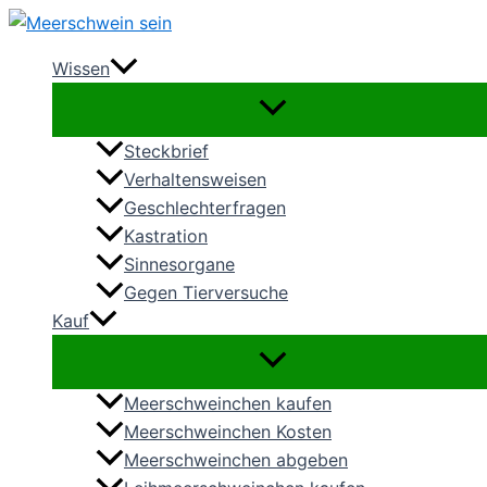
Zum
Inhalt
Wissen
springen
Steckbrief
Verhaltensweisen
Geschlechterfragen
Kastration
Sinnesorgane
Gegen Tierversuche
Kauf
Meerschweinchen kaufen
Meerschweinchen Kosten
Meerschweinchen abgeben