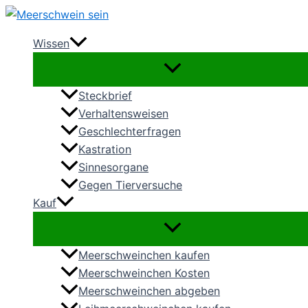
Zum
Inhalt
Wissen
springen
Steckbrief
Verhaltensweisen
Geschlechterfragen
Kastration
Sinnesorgane
Gegen Tierversuche
Kauf
Meerschweinchen kaufen
Meerschweinchen Kosten
Meerschweinchen abgeben