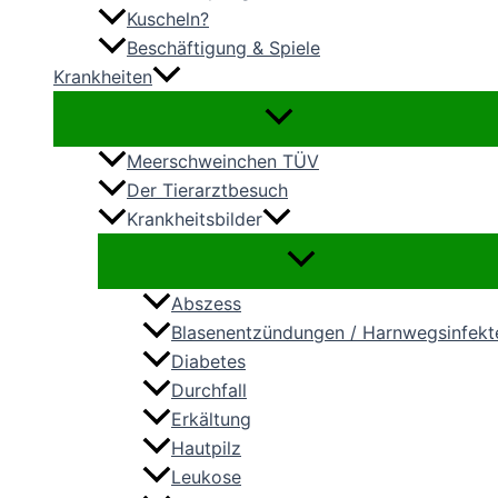
Kuscheln?
Beschäftigung & Spiele
Krankheiten
Meerschweinchen TÜV
Der Tierarztbesuch
Krankheitsbilder
Abszess
Blasenentzündungen / Harnwegsinfekt
Diabetes
Durchfall
Erkältung
Hautpilz
Leukose