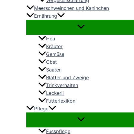
Vergesellschaftung
Meerschweinchen und Kaninchen
Ernährung
Heu
Kräuter
Gemüse
Obst
Saaten
Blätter und Zweige
Trinkverhalten
Leckerli
Futterlexikon
Pflege
Fusspflege