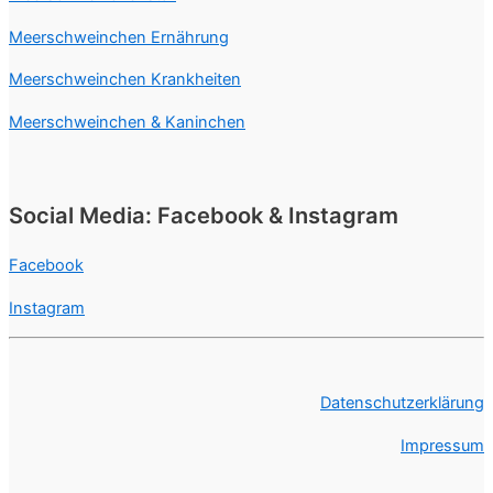
Nagerhilfe Rendsburg
Meerschweinchen Ernährung
Rendsburg, Deutschland
Meerschweinchen Krankheiten
Die Nagerhilfe Rendsburg ist eine Notstation
Meerschweinchen & Kaninchen
in Schleswig-Holstein, die Meerschweinchen
und auch ...
Social Media: Facebook & Instagram
MonisMeerschweinchen
Wunderburgstraße 41, 26135 Oldenburg,
Facebook
Deutschland
Instagram
MonisMeerschweinchen ist eine private
Pflegestelle für Meerschweinchen in
Oldenburg.
Datenschutzerklärung
Notmeeris der Salatkiller
Impressum
Isarstraße 31, 27574, Bremerhaven,