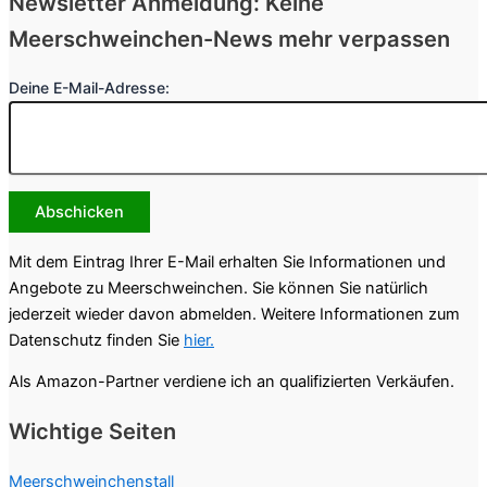
Newsletter Anmeldung: Keine
Die Meerschweinchen-Nothilfe Hamburg e.V.
Meerschweinchen-News mehr verpassen
ist ein Verein der in Not geratene Tiere
aufnimmt und i...
Deine E-Mail-Adresse:
Meerschweinchen am Kieler Ostufer
24149, Kiel, Deutschland
Die „Meerschweinchen am Kieler Ostufer“ ist
eine Meerschweinchenzucht in Kiel, die au...
Mit dem Eintrag Ihrer E-Mail erhalten Sie Informationen und
Angebote zu Meerschweinchen. Sie können Sie natürlich
Schweinchenalarm
jederzeit wieder davon abmelden. Weitere Informationen zum
Datenschutz finden Sie
hier.
24340 Friedensthal
Als Amazon-Partner verdiene ich an qualifizierten Verkäufen.
Die Notstation Schweinchenalarm befindet
sich in 24340 Friedensthal in Schleswig-
Wichtige Seiten
Holstein.
Meerschweinchenstall