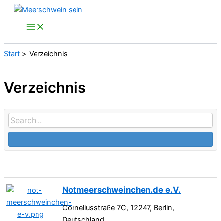
Zum
Inhalt
springen
Start
Verzeichnis
Verzeichnis
Notmeerschweinchen.de e.V.
Corneliusstraße 7C, 12247, Berlin,
Deutschland